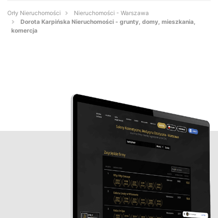
Orły Nieruchomości
Nieruchomości - Warszawa
Dorota Karpińska Nieruchomości - grunty, domy, mieszkania,
komercja