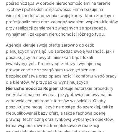
pośrednicząca w obrocie nieruchomościami na terenie
Tychów i pobliskich miejscowości. Firma bazuje na
wieloletnim doświadczeniu swojej kadry, która z pełnym
profesjonalizmem oraz zaangażowaniem wspiera klientów
przy realizacji zamierzeń związanych ze sprzedażą,
wynajmem i zakupem nieruchomości różnego typu.
Agencja kieruje swoją ofertę zarówno do osób
planujących wynająć lub sprzedać swoją własność, jak i
poszukujących nowych mieszkań bądź lokali
inwestycyjnych. Procesy sprzedaży i wynajmu są
prowadzone ze szczególnym uwzględnieniem
bezpieczeństwa oraz opłacalności i komfortu współpracy
dla klientów. W przypadku wynajmujących
Nieruchomości za Rogiem
stosuje autorskie procedury
weryfikacji najemców oraz przygotowuje umowy najmu
zapewniające ochronę interesów właściciela. Osoby
poszukujące mogą liczyć na dostęp do szerokiej, także
niepublikowanej bazy ofert, a także fachową ocenę
prawną, techniczną oraz rynkową wybranych obiektów.
Firma wspiera również kompleksowo w realizacji
wszystkich niezbędnych formalności związanych z