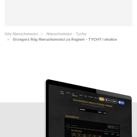
Orły Nieruchomości
Nieruchomości - Tychy
Grzegorz Róg Nieruchomości za Rogiem - TYCHY i okolice