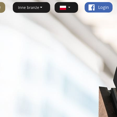
ę
Login
Inne branże