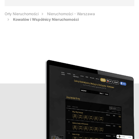
Orły Nieruchomości
Nieruchomości - Warszawa
Kowalów i Wspólnicy Nieruchomości