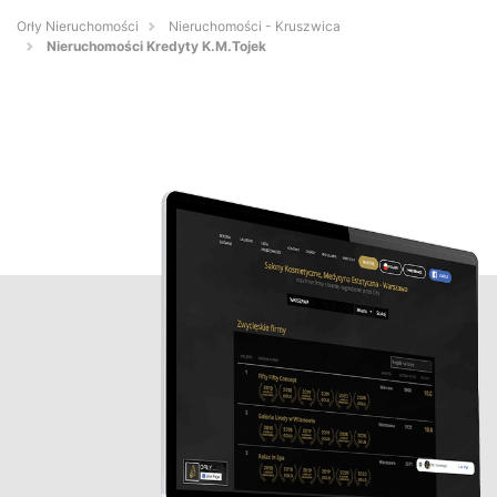
Orły Nieruchomości
Nieruchomości - Kruszwica
Nieruchomości Kredyty K.M.Tojek