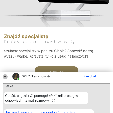
Znajdź specjalistę
Plebiscyt skupia najlepszych w branży
Szukasz specjalisty w pobliżu Ciebie? Sprawdź naszą
wyszukiwarkę. Korzystaj tylko z usług najlepszych!
Szukaj
ORŁY Nieruchomości
Live chat
09:44
Cześć, chętnie Ci pomogę! 🙂 Kliknij proszę w
odpowiedni temat rozmowy! 🙂
Organizator plebiscytu
Plebiscyt
Kontakt
Jestem Laureatem, chcę odebrać materiały
Bright Side Solutions sp. z o.
Laureaci
Kontakt