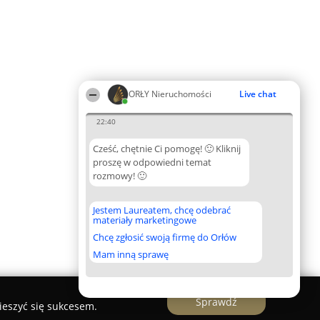
ORŁY Nieruchomości
Live chat
22:40
Cześć, chętnie Ci pomogę! 🙂 Kliknij
proszę w odpowiedni temat
rozmowy! 🙂
Jestem Laureatem, chcę odebrać
materiały marketingowe
Chcę zgłosić swoją firmę do Orłów
Mam inną sprawę
Sprawdź
ieszyć się sukcesem.