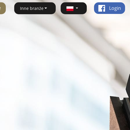
ę
Login
Inne branże