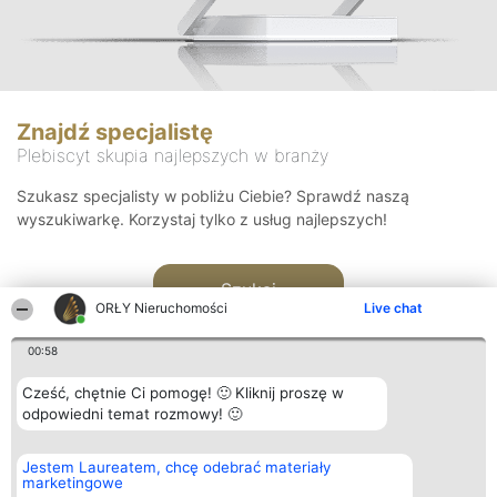
Znajdź specjalistę
Plebiscyt skupia najlepszych w branży
Szukasz specjalisty w pobliżu Ciebie? Sprawdź naszą
wyszukiwarkę. Korzystaj tylko z usług najlepszych!
Szukaj
ORŁY Nieruchomości
Live chat
00:58
Cześć, chętnie Ci pomogę! 🙂 Kliknij proszę w
odpowiedni temat rozmowy! 🙂
Organizator plebiscytu
Plebiscyt
Kontakt
Jestem Laureatem, chcę odebrać materiały
Bright Side Solutions sp. z o.
Laureaci
Kontakt
marketingowe
o. sp. k.
Lista