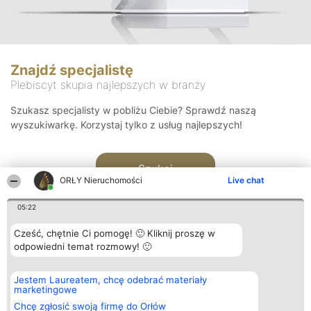
Znajdź specjalistę
Plebiscyt skupia najlepszych w branży
Szukasz specjalisty w pobliżu Ciebie? Sprawdź naszą
wyszukiwarkę. Korzystaj tylko z usług najlepszych!
Szukaj
ORŁY Nieruchomości
Live chat
05:22
Cześć, chętnie Ci pomogę! 🙂 Kliknij proszę w
odpowiedni temat rozmowy! 🙂
Organizator plebiscytu
Plebiscyt
Kontakt
Jestem Laureatem, chcę odebrać materiały
Bright Side Solutions sp. z o.
Laureaci
Kontakt
marketingowe
o. sp. k.
Lista
ul. Ruska 22
wszystkich
Chcę zgłosić swoją firmę do Orłów