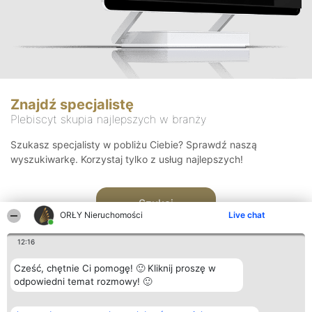
Znajdź specjalistę
Plebiscyt skupia najlepszych w branży
Szukasz specjalisty w pobliżu Ciebie? Sprawdź naszą
wyszukiwarkę. Korzystaj tylko z usług najlepszych!
Szukaj
ORŁY Nieruchomości
Live chat
12:16
Cześć, chętnie Ci pomogę! 🙂 Kliknij proszę w
odpowiedni temat rozmowy! 🙂
Organizator plebiscytu
Plebiscyt
Kontakt