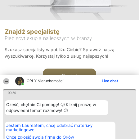
Znajdź specjalistę
Plebiscyt skupia najlepszych w branży
Szukasz specjalisty w pobliżu Ciebie? Sprawdź naszą
wyszukiwarkę. Korzystaj tylko z usług najlepszych!
Szukaj
ORŁY Nieruchomości
Live chat
09:50
Cześć, chętnie Ci pomogę! 🙂 Kliknij proszę w
odpowiedni temat rozmowy! 🙂
Organizator plebiscytu
Plebiscyt
Kontakt
Jestem Laureatem, chcę odebrać materiały
Bright Side Solutions sp. z o.
Laureaci
Kontakt
marketingowe
o. sp. k.
Lista
ul. Ruska 22
wszystkich
Chcę zgłosić swoją firmę do Orłów