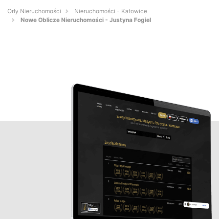
Orły Nieruchomości
Nieruchomości - Katowice
Nowe Oblicze Nieruchomości - Justyna Fogiel