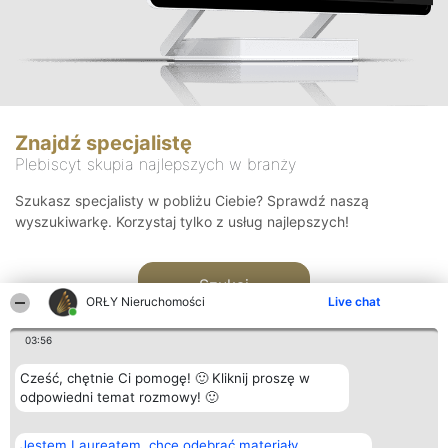
Znajdź specjalistę
Plebiscyt skupia najlepszych w branży
Szukasz specjalisty w pobliżu Ciebie? Sprawdź naszą
wyszukiwarkę. Korzystaj tylko z usług najlepszych!
Szukaj
ORŁY Nieruchomości
Live chat
03:56
Cześć, chętnie Ci pomogę! 🙂 Kliknij proszę w
odpowiedni temat rozmowy! 🙂
Organizator plebiscytu
Plebiscyt
Kontakt
Jestem Laureatem, chcę odebrać materiały
Bright Side Solutions sp. z o.
Laureaci
Kontakt