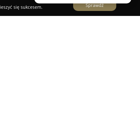
Sprawdź
ieszyć się sukcesem.
cencjonowana agencja działająca na rynku
sjonalne usługi pośrednictwa w Gnieźnie,
scowościach. Firma specjalizuje się w
w w zakresie zakupu, sprzedaży i wynajmu
bejmujących mieszkania, domy, działki oraz
 na podstawie licencji zawodowej Polskiej
 (nr 24796) oraz ubezpieczenia OC, co podkreśla
rygodność realizowanych transakcji.
jakości obsługi oraz doradztwa doświadczonych
ę szeroką współpracą z ekspertami, takimi jak