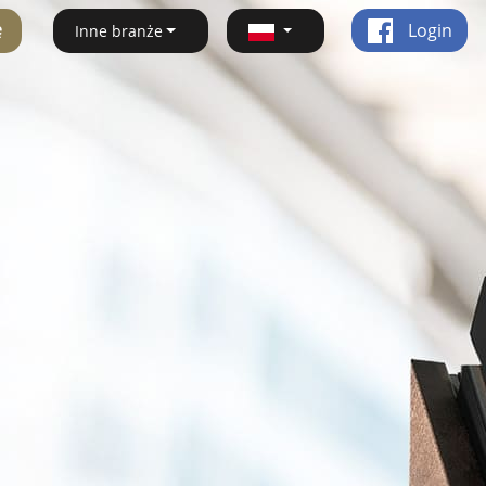
ę
Login
Inne branże