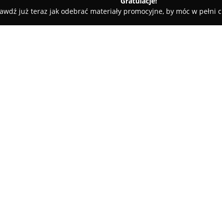
Gratulacje!
awdź już teraz jak odebrać materiały promocyjne, by móc w pełni c
Jaworski Nieruchomości
O firmie:
Jaworski Nieruchomości
to li
nieruchomości, oferująca profe
Poznaniu oraz okolicznych miej
kompleksowej obsłudze klientó
różnorodnych nieruchomości, o
lokale użytkowe. Biuro pracuje
Federacji Rynku Nieruchomości
nacisk na bezpieczeństwo i wia
Klienci korzystają z wysokiej 
specjalistów. Biuro wyróżnia si