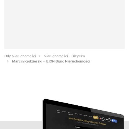
Orły Nieruchomości
Nieruchomości - Giżycko
Marcin Kędzierski - ILION Biuro Nieruchomości