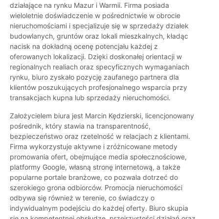
działające na rynku Mazur i Warmii. Firma posiada
wieloletnie doświadczenie w pośrednictwie w obrocie
nieruchomościami i specjalizuje się w sprzedaży działek
budowlanych, gruntów oraz lokali mieszkalnych, kładąc
nacisk na dokładną ocenę potencjału każdej z
oferowanych lokalizacji. Dzięki doskonałej orientacji w
regionalnych realiach oraz specyficznych wymaganiach
rynku, biuro zyskało pozycję zaufanego partnera dla
klientów poszukujących profesjonalnego wsparcia przy
transakcjach kupna lub sprzedaży nieruchomości.
Założycielem biura jest Marcin Kędzierski, licencjonowany
pośrednik, który stawia na transparentność,
bezpieczeństwo oraz rzetelność w relacjach z klientami.
Firma wykorzystuje aktywne i zróżnicowane metody
promowania ofert, obejmujące media społecznościowe,
platformy Google, własną stronę internetową, a także
popularne portale branżowe, co pozwala dotrzeć do
szerokiego grona odbiorców. Promocja nieruchomości
odbywa się również w terenie, co świadczy o
indywidualnym podejściu do każdej oferty. Biuro skupia
się na kompetentnej obsłudze, przejrzystości działań oraz