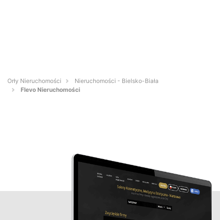
Orły Nieruchomości
Nieruchomości - Bielsko-Biała
Flevo Nieruchomości