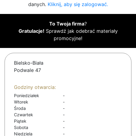
danych.
Kliknij, aby się zalogować.
To Twoja firma
?
Gratulacje!
Sprawdź jak odebrać materiały
promocyjne!
Bielsko-Biała
Podwale 47
Godziny otwarcia:
Poniedziałek
-
Wtorek
-
Środa
-
Czwartek
-
Piątek
-
Sobota
-
Niedziela
-