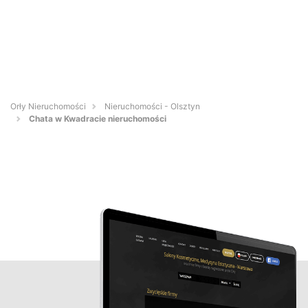
Orły Nieruchomości
Nieruchomości - Olsztyn
Chata w Kwadracie nieruchomości