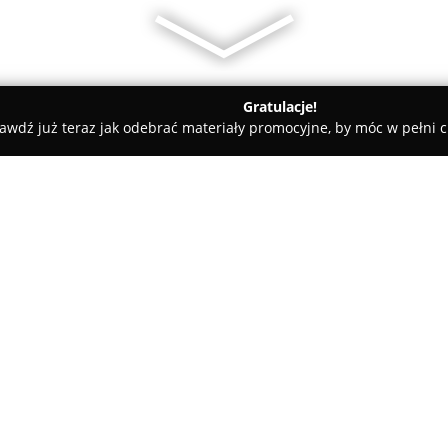
Gratulacje!
awdź już teraz jak odebrać materiały promocyjne, by móc w pełni c
LV Development - budujemy nieruchomości od 1996 roku
homości od 1996 roku
O firmie:
LV Development
działa na ryn
posiadając wieloletnie doświa
koncentruje się na realizacja
Małopolski i Śląska. Przez pra
Pokaż więcej >>
mieszkania, które wyróżniają s
architekturą oraz wykorzystan