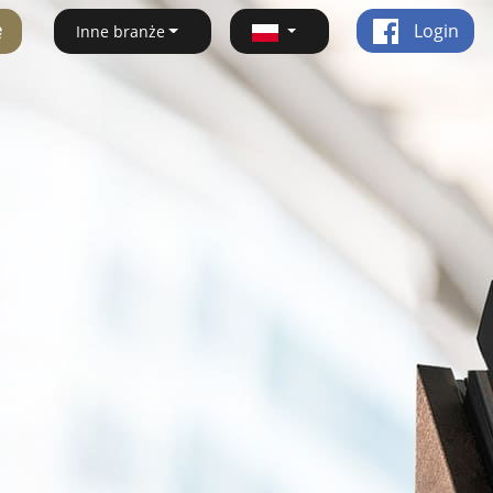
ę
Login
Inne branże