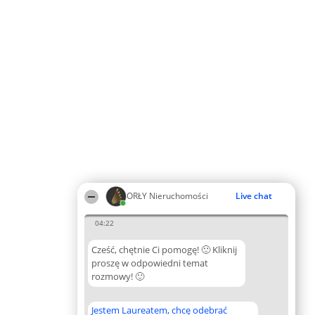
ORŁY Nieruchomości
Live chat
04:22
Cześć, chętnie Ci pomogę! 🙂 Kliknij
proszę w odpowiedni temat
rozmowy! 🙂
Jestem Laureatem, chcę odebrać