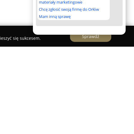
materiały marketingowe
Chcę zgłosić swoją firmę do Orłów
Mam inną sprawę
Sprawdź
ieszyć się sukcesem.
ku nieruchomości w Polsce od 1996 roku,
dczenie jako deweloper. Przedsiębiorstwo
ch mieszkaniowych, przede wszystkim w obszarach
wie trzydzieści lat LV Development buduje domy i
ię przemyślaną lokalizacją, ponadczasową
iem trwałych materiałów budowlanych. Z tego