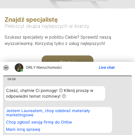
Znajdź specjalistę
Plebiscyt skupia najlepszych w branży
Szukasz specjalisty w pobliżu Ciebie? Sprawdź naszą
wyszukiwarkę. Korzystaj tylko z usług najlepszych!
Szukaj
ORŁY Nieruchomości
Live chat
04:56
Cześć, chętnie Ci pomogę! 🙂 Kliknij proszę w
odpowiedni temat rozmowy! 🙂
Organizator plebiscytu
Plebiscyt
Kontakt
Jestem Laureatem, chcę odebrać materiały
Bright Side Solutions sp. z o.
Laureaci
Kontakt
marketingowe
o. sp. k.
Lista
ul. Ruska 22
wszystkich
Chcę zgłosić swoją firmę do Orłów
Wrocław 50-079
Laureatów
Mam inną sprawę
KRS 0000749100 | Regon
Zasady
381313360 | NIP 8943132676
Regulamin