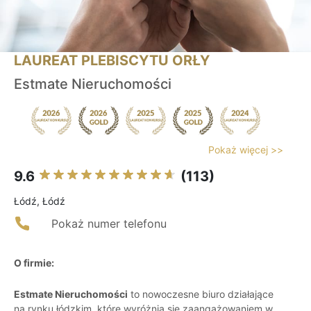
LAUREAT PLEBISCYTU ORŁY
Estmate Nieruchomości
Pokaż więcej >>
9.6
(113)
Łódź, Łódź
Pokaż numer telefonu
O firmie:
Estmate Nieruchomości
to nowoczesne biuro działające
na rynku łódzkim, które wyróżnia się zaangażowaniem w