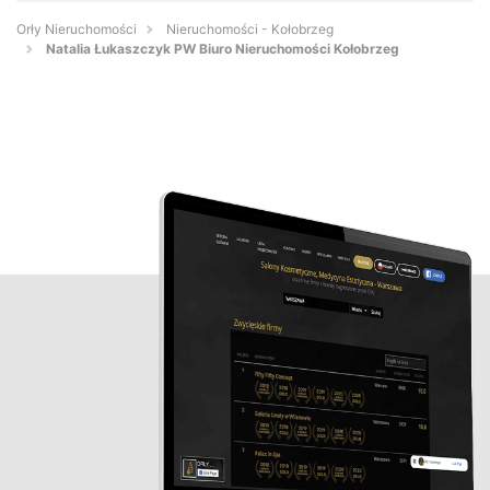
Orły Nieruchomości
Nieruchomości - Kołobrzeg
Natalia Łukaszczyk PW Biuro Nieruchomości Kołobrzeg