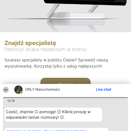
Znajdź specjalistę
Plebiscyt skupia najlepszych w branży
Szukasz specjalisty w pobliżu Ciebie? Sprawdź naszą
wyszukiwarkę. Korzystaj tylko z usług najlepszych!
Szukaj
ORŁY Nieruchomości
Live chat
12:16
Cześć, chętnie Ci pomogę! 🙂 Kliknij proszę w
odpowiedni temat rozmowy! 🙂
Organizator plebiscytu
Plebiscyt
Kontakt