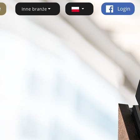
ę
Login
Inne branże