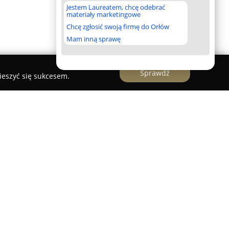
Jestem Laureatem, chcę odebrać
materiały marketingowe
Chcę zgłosić swoją firmę do Orłów
Mam inną sprawę
Sprawdź
ieszyć się sukcesem.
ziała jako wiarygodny doradca na rynku
niając się długoletnim doświadczeniem oraz
ży. Firma oferuje kompleksowe wsparcie
eruchomości, skupiając się na realizacji różnych
 nowymi inwestycjami oraz mieszkaniami z rynku