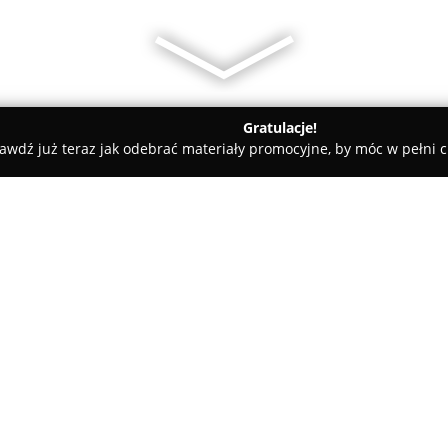
Gratulacje!
awdź już teraz jak odebrać materiały promocyjne, by móc w pełni c
Twoje Nieruchomości Expert
O firmie:
Twoje Nieruchomości Expert
d
nieruchomości w Polsce, wyróż
dużym zaangażowaniem w bran
podczas poszukiwań i zakupu ni
potrzeb klientów związanych z