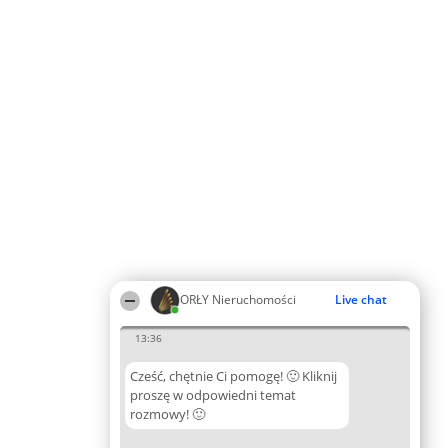
ORŁY Nieruchomości
Live chat
13:36
Cześć, chętnie Ci pomogę! 🙂 Kliknij
proszę w odpowiedni temat
rozmowy! 🙂