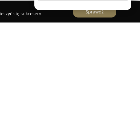
Sprawdź
ieszyć się sukcesem.
a działająca w branży nieruchomości,
 prawnych oraz doradztwie, szczególnie w
wania zabezpieczonego aktywami
rmy łączy kompetencje z obszarów prawa, rynku
arczając inwestorom oraz przedsiębiorcom
ościowej dokumentacji oraz sprawdzonych,
na wszystkich etapach procesu inwestycyjnego, od
jektów, przez szczegółowe analizy prawne,