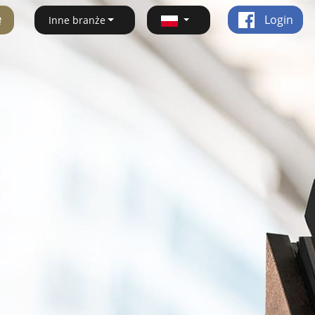
ę
Login
Inne branże