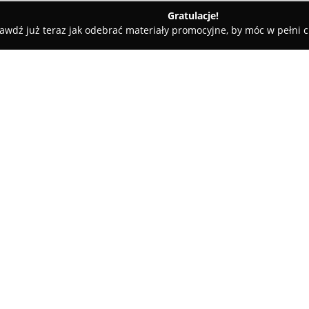
Gratulacje!
awdź już teraz jak odebrać materiały promocyjne, by móc w pełni c
DuoInvest.pl
O firmie:
DuoInvest
to warszawska spółk
koncentrująca się na usługach
zakresie inwestycji i finanso
nieruchomościowymi. Zespół fi
Pokaż więcej >>
nieruchomości i biznesu, dost
transparentnych procesów, cał
profesjonalnych rozwiązań.
Podmiot ten wspiera klientów 
wyszukiwania odpowiednich pro