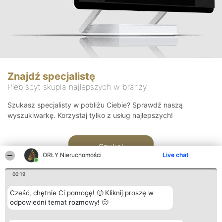
Znajdź specjalistę
Plebiscyt skupia najlepszych w branży
Szukasz specjalisty w pobliżu Ciebie? Sprawdź naszą
wyszukiwarkę. Korzystaj tylko z usług najlepszych!
Szukaj
ORŁY Nieruchomości
Live chat
00:19
Cześć, chętnie Ci pomogę! 🙂 Kliknij proszę w
odpowiedni temat rozmowy! 🙂
Organizator plebiscytu
Plebiscyt
Kontakt