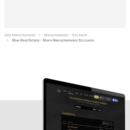
Orły Nieruchomości
Nieruchomości - Szczecin
Blue Real Estate - Biuro Nieruchomości Szczecin