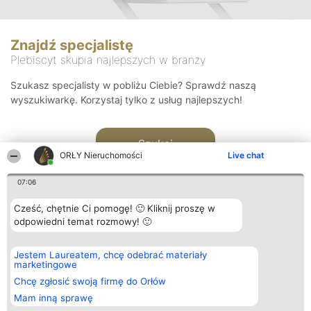
Znajdź specjalistę
Plebiscyt skupia najlepszych w branży
Szukasz specjalisty w pobliżu Ciebie? Sprawdź naszą
wyszukiwarkę. Korzystaj tylko z usług najlepszych!
Szukaj
ORŁY Nieruchomości
Live chat
07:06
Cześć, chętnie Ci pomogę! 🙂 Kliknij proszę w
odpowiedni temat rozmowy! 🙂
Organizator plebiscytu
Plebiscyt
Kontakt
Jestem Laureatem, chcę odebrać materiały
Bright Side Solutions sp. z o.
Laureaci
Kontakt
marketingowe
o. sp. k.
Lista
ul. Ruska 22
wszystkich
Chcę zgłosić swoją firmę do Orłów
Wrocław 50-079
Laureatów
Mam inną sprawę
KRS 0000749100 | Regon
Zasady
381313360 | NIP 8943132676
Regulamin