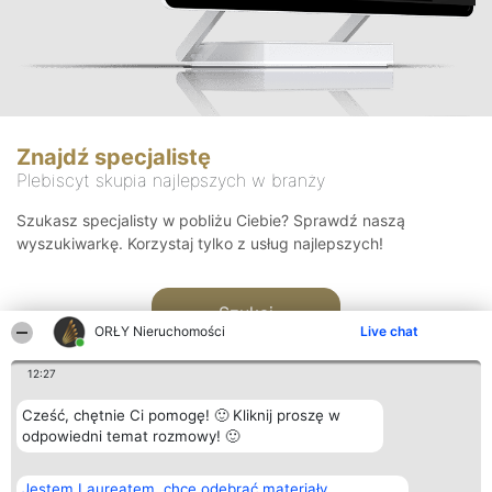
Znajdź specjalistę
Plebiscyt skupia najlepszych w branży
Szukasz specjalisty w pobliżu Ciebie? Sprawdź naszą
wyszukiwarkę. Korzystaj tylko z usług najlepszych!
Szukaj
ORŁY Nieruchomości
Live chat
12:27
Cześć, chętnie Ci pomogę! 🙂 Kliknij proszę w
odpowiedni temat rozmowy! 🙂
Organizator plebiscytu
Plebiscyt
Kontakt
Jestem Laureatem, chcę odebrać materiały
Bright Side Solutions sp. z o.
Laureaci
Kontakt