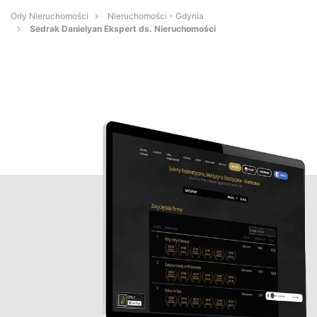
Orły Nieruchomości
Nieruchomości - Gdynia
Sedrak Danielyan Ekspert ds. Nieruchomości