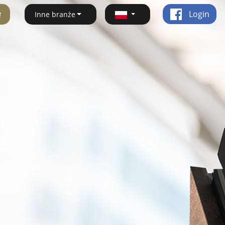
ę
Login
Inne branże