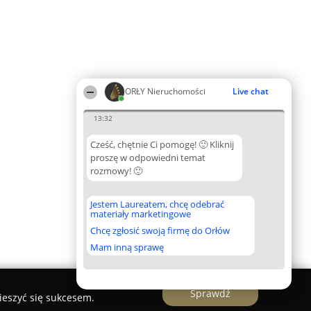
ORŁY Nieruchomości
Live chat
13:32
Cześć, chętnie Ci pomogę! 🙂 Kliknij
proszę w odpowiedni temat
rozmowy! 🙂
Jestem Laureatem, chcę odebrać
materiały marketingowe
Chcę zgłosić swoją firmę do Orłów
Mam inną sprawę
Sprawdź
ieszyć się sukcesem.