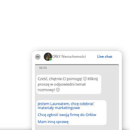
ORŁY Nieruchomości
Live chat
06:05
Cześć, chętnie Ci pomogę! 🙂 Kliknij
proszę w odpowiedni temat
rozmowy! 🙂
Jestem Laureatem, chcę odebrać
materiały marketingowe
Chcę zgłosić swoją firmę do Orłów
Mam inną sprawę