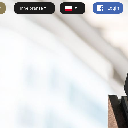
ę
Login
Inne branże