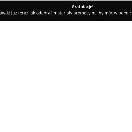
Gratulacje!
awdź już teraz jak odebrać materiały promocyjne, by móc w pełni c
Hectares
O firmie:
Hectares
zajmuje się komplek
zakresie inwestycji i sprzeda
przedsięwzięć w sektorze nier
pośrednictwie przy nabywaniu 
prowadzi audyty due diligence 
ponad czternastoletniemu doś
znajomość specyfiki inwestycji
w przeprowadzaniu analiz – o
Przedsiębiorstwo z Nowego Sąc