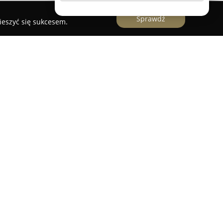
Sprawdź
ieszyć się sukcesem.
sowym doradztwem, analizami oraz wsparciem w
ży gruntów, odpowiadając na wymagania dużych
uchomości. Firma wyspecjalizowała się w
oraz zbywaniu gruntów inwestycyjnych, a także
wraz z pełną obsługą prawną transakcji. Dzięki
wiadczeniu na rynku posiada bardzo dobrą
 w grunty, co potwierdza bogata praktyka zespołu
dnotowano już ponad 2235 takich przypadków.
za oferuje również zarządzanie projektami