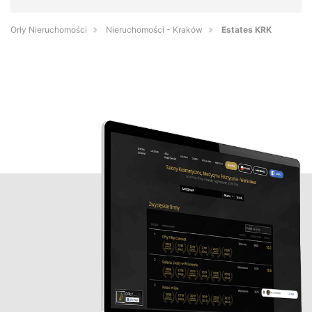
Orły Nieruchomości
Nieruchomości - Kraków
Estates KRK