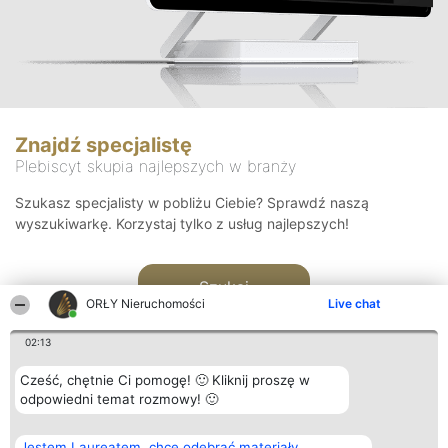
Znajdź specjalistę
Plebiscyt skupia najlepszych w branży
Szukasz specjalisty w pobliżu Ciebie? Sprawdź naszą
wyszukiwarkę. Korzystaj tylko z usług najlepszych!
Szukaj
ORŁY Nieruchomości
Live chat
02:13
Cześć, chętnie Ci pomogę! 🙂 Kliknij proszę w
odpowiedni temat rozmowy! 🙂
Organizator plebiscytu
Plebiscyt
Kontakt
Jestem Laureatem, chcę odebrać materiały