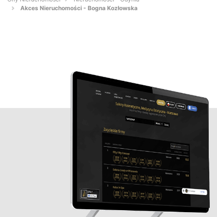
Akces Nieruchomości - Bogna Kozłowska