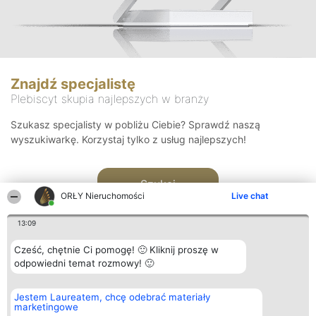
Znajdź specjalistę
Plebiscyt skupia najlepszych w branży
Szukasz specjalisty w pobliżu Ciebie? Sprawdź naszą
wyszukiwarkę. Korzystaj tylko z usług najlepszych!
Szukaj
ORŁY Nieruchomości
Live chat
13:09
Cześć, chętnie Ci pomogę! 🙂 Kliknij proszę w
odpowiedni temat rozmowy! 🙂
Organizator plebiscytu
Plebiscyt
Kontakt
Jestem Laureatem, chcę odebrać materiały
Bright Side Solutions sp. z o.
Laureaci
Kontakt
marketingowe
o. sp. k.
Lista