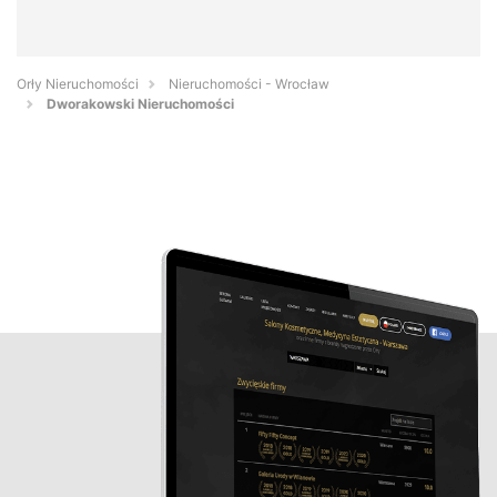
Orły Nieruchomości
Nieruchomości - Wrocław
Dworakowski Nieruchomości