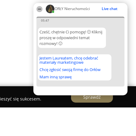
ORŁY Nieruchomości
Live chat
05:47
Cześć, chętnie Ci pomogę! 🙂 Kliknij
proszę w odpowiedni temat
rozmowy! 🙂
Jestem Laureatem, chcę odebrać
materiały marketingowe
Chcę zgłosić swoją firmę do Orłów
Mam inną sprawę
Sprawdź
ieszyć się sukcesem.