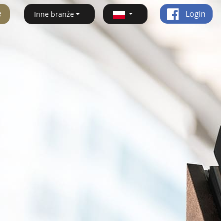
ę
Login
Inne branże