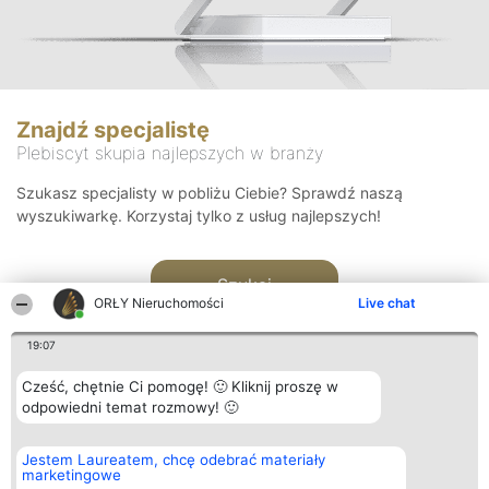
Znajdź specjalistę
Plebiscyt skupia najlepszych w branży
Szukasz specjalisty w pobliżu Ciebie? Sprawdź naszą
wyszukiwarkę. Korzystaj tylko z usług najlepszych!
Szukaj
ORŁY Nieruchomości
Live chat
19:07
Cześć, chętnie Ci pomogę! 🙂 Kliknij proszę w
odpowiedni temat rozmowy! 🙂
Organizator plebiscytu
Plebiscyt
Kontakt
Jestem Laureatem, chcę odebrać materiały
Bright Side Solutions sp. z o.
Laureaci
Kontakt
marketingowe
o. sp. k.
Lista