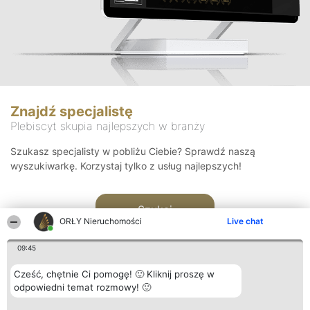
Znajdź specjalistę
Plebiscyt skupia najlepszych w branży
Szukasz specjalisty w pobliżu Ciebie? Sprawdź naszą
wyszukiwarkę. Korzystaj tylko z usług najlepszych!
Szukaj
ORŁY Nieruchomości
Live chat
09:45
Cześć, chętnie Ci pomogę! 🙂 Kliknij proszę w
odpowiedni temat rozmowy! 🙂