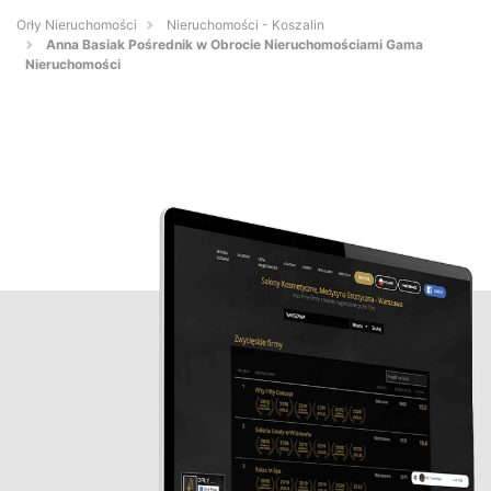
Orły Nieruchomości
Nieruchomości - Koszalin
Anna Basiak Pośrednik w Obrocie Nieruchomościami Gama
Nieruchomości