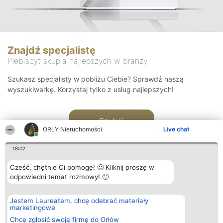
Znajdź specjalistę
Plebiscyt skupia najlepszych w branży
Szukasz specjalisty w pobliżu Ciebie? Sprawdź naszą
wyszukiwarkę. Korzystaj tylko z usług najlepszych!
Szukaj
ORŁY Nieruchomości
Live chat
18:02
Cześć, chętnie Ci pomogę! 🙂 Kliknij proszę w
odpowiedni temat rozmowy! 🙂
Organizator plebiscytu
Plebiscyt
Kontakt
Jestem Laureatem, chcę odebrać materiały
Bright Side Solutions sp. z o.
Laureaci
Kontakt
marketingowe
o. sp. k.
Lista
ul. Ruska 22
wszystkich
Chcę zgłosić swoją firmę do Orłów