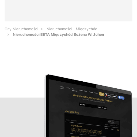
Orły Nieruchomości
Nieruchomości - Międzychód
Nieruchomości BETA Międzychód Bożena Wittchen