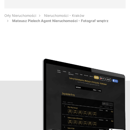
Orły Nieruchomości
Nieruchomości - Kraków
Mateusz Pielech Agent Nieruchomości - Fotograf wnętrz