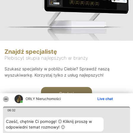
Znajdź specjalistę
Plebiscyt skupia najlepszych w branży
Szukasz specjalisty w pobliżu Ciebie? Sprawdź naszą
wyszukiwarkę. Korzystaj tylko z usług najlepszych!
Szukaj
ORŁY Nieruchomości
Live chat
06:32
Cześć, chętnie Ci pomogę! 🙂 Kliknij proszę w
odpowiedni temat rozmowy! 🙂