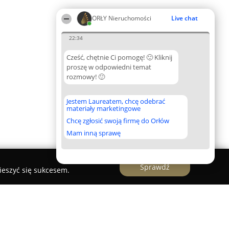
ORŁY Nieruchomości
Live chat
22:34
Cześć, chętnie Ci pomogę! 🙂 Kliknij
proszę w odpowiedni temat
rozmowy! 🙂
Jestem Laureatem, chcę odebrać
materiały marketingowe
Chcę zgłosić swoją firmę do Orłów
Mam inną sprawę
Sprawdź
ieszyć się sukcesem.