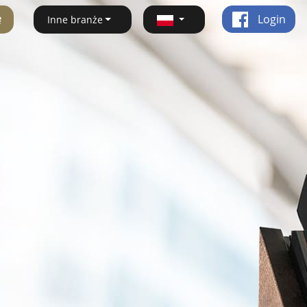
ę
Login
Inne branże