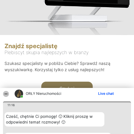
Znajdź specjalistę
Plebiscyt skupia najlepszych w branży
Szukasz specjalisty w pobliżu Ciebie? Sprawdź naszą
wyszukiwarkę. Korzystaj tylko z usług najlepszych!
Szukaj
ORŁY Nieruchomości
Live chat
11:16
Cześć, chętnie Ci pomogę! 🙂 Kliknij proszę w
odpowiedni temat rozmowy! 🙂
Organizator plebiscytu
Plebiscyt
Kontakt