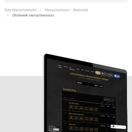
Orły Nieruchomości
Nieruchomości - Białystok
Olchowik nieruchomości