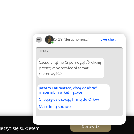
ORŁY Nieruchomości
Live chat
03:17
Cześć, chętnie Ci pomogę! 🙂 Kliknij
proszę w odpowiedni temat
rozmowy! 🙂
Jestem Laureatem, chcę odebrać
materiały marketingowe
Chcę zgłosić swoją firmę do Orłów
Mam inną sprawę
Sprawdź
ieszyć się sukcesem.