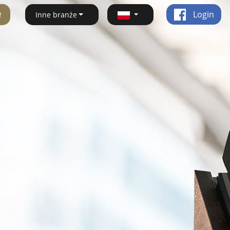
ę
Login
Inne branże