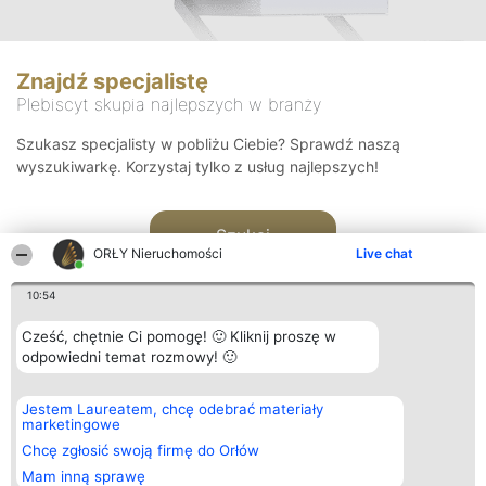
Znajdź specjalistę
Plebiscyt skupia najlepszych w branży
Szukasz specjalisty w pobliżu Ciebie? Sprawdź naszą
wyszukiwarkę. Korzystaj tylko z usług najlepszych!
Szukaj
ORŁY Nieruchomości
Live chat
10:54
Cześć, chętnie Ci pomogę! 🙂 Kliknij proszę w
odpowiedni temat rozmowy! 🙂
Organizator plebiscytu
Plebiscyt
Kontakt
Jestem Laureatem, chcę odebrać materiały
Bright Side Solutions sp. z o.
Laureaci
Kontakt
marketingowe
o. sp. k.
Lista
ul. Ruska 22
wszystkich
Chcę zgłosić swoją firmę do Orłów
Wrocław 50-079
Laureatów
Mam inną sprawę
KRS 0000749100 | Regon
Zasady