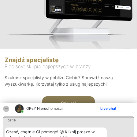
Znajdź specjalistę
Plebiscyt skupia najlepszych w branży
Szukasz specjalisty w pobliżu Ciebie? Sprawdź naszą
wyszukiwarkę. Korzystaj tylko z usług najlepszych!
Szukaj
ORŁY Nieruchomości
Live chat
02:19
Cześć, chętnie Ci pomogę! 🙂 Kliknij proszę w