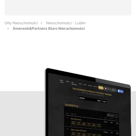
Orły Nieruchomości
Nieruchomości - Lublin
Smerecki&Partners Biuro Nieruchomości