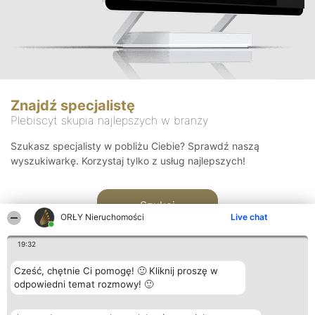
Znajdź specjalistę
Plebiscyt skupia najlepszych w branży
Szukasz specjalisty w pobliżu Ciebie? Sprawdź naszą
wyszukiwarkę. Korzystaj tylko z usług najlepszych!
Szukaj
ORŁY Nieruchomości
Live chat
19:32
Cześć, chętnie Ci pomogę! 🙂 Kliknij proszę w
odpowiedni temat rozmowy! 🙂
Organizator plebiscytu
Plebiscyt
Kontakt