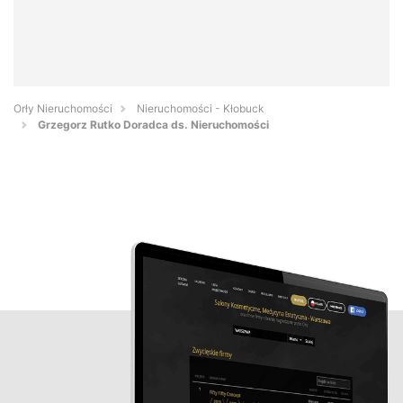
Orły Nieruchomości
Nieruchomości - Kłobuck
Grzegorz Rutko Doradca ds. Nieruchomości