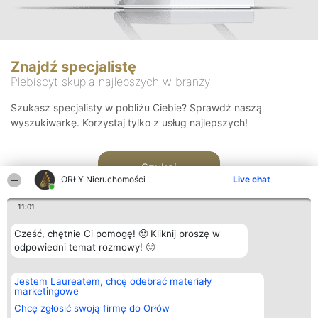
Znajdź specjalistę
Plebiscyt skupia najlepszych w branży
Szukasz specjalisty w pobliżu Ciebie? Sprawdź naszą
wyszukiwarkę. Korzystaj tylko z usług najlepszych!
Szukaj
ORŁY Nieruchomości
Live chat
11:01
Cześć, chętnie Ci pomogę! 🙂 Kliknij proszę w
odpowiedni temat rozmowy! 🙂
Organizator plebiscytu
Plebiscyt
Kontakt
Jestem Laureatem, chcę odebrać materiały
Bright Side Solutions sp. z o.
Laureaci
Kontakt
marketingowe
o. sp. k.
Lista
ul. Ruska 22
wszystkich
Chcę zgłosić swoją firmę do Orłów
Wrocław 50-079
Laureatów