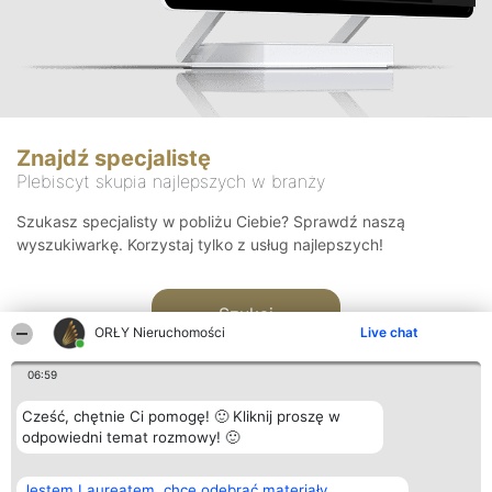
Znajdź specjalistę
Plebiscyt skupia najlepszych w branży
Szukasz specjalisty w pobliżu Ciebie? Sprawdź naszą
wyszukiwarkę. Korzystaj tylko z usług najlepszych!
Szukaj
ORŁY Nieruchomości
Live chat
06:59
Cześć, chętnie Ci pomogę! 🙂 Kliknij proszę w
odpowiedni temat rozmowy! 🙂
Organizator plebiscytu
Plebiscyt
Kontakt
Jestem Laureatem, chcę odebrać materiały
Bright Side Solutions sp. z o.
Laureaci
Kontakt