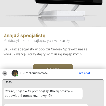
Znajdź specjalistę
Plebiscyt skupia najlepszych w branży
Szukasz specjalisty w pobliżu Ciebie? Sprawdź naszą
wyszukiwarkę. Korzystaj tylko z usług najlepszych!
Szukaj
ORŁY Nieruchomości
Live chat
11:19
Cześć, chętnie Ci pomogę! 🙂 Kliknij proszę w
odpowiedni temat rozmowy! 🙂
Organizator plebiscytu
Plebiscyt
Kontakt