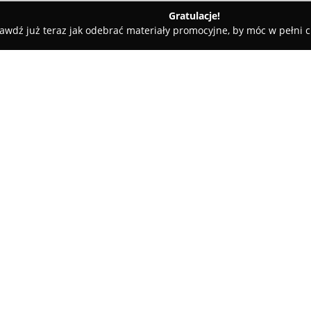
Gratulacje!
awdź już teraz jak odebrać materiały promocyjne, by móc w pełni c
Klimek Nieruchomości biuro sprzedaży dewelopera
aży dewelopera
O firmie:
Klimek Nieruchomości
funkcjo
obrocie nieruchomościami nie
firma intensywnie rozwija dzia
skupiając się na realizacji inwe
Pokaż więcej >>
pierwotnym. W jej katalogu zna
użytkowe oraz działki, obejmuj
miejscowości.
Zespół firmy Klimek Nieruchom
profesjonalizm, a także ponad