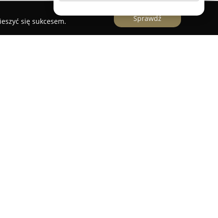
Sprawdź
ieszyć się sukcesem.
nuje w Gliwicach jako agencja pośrednictwa w
przerwanie od maja 2007 roku. Od 2010 roku
łalność w obszarze sprzedaży deweloperskiej,
stycji, które pojawiają się na lokalnym rynku
jdują się głównie domy, mieszkania, lokale
ąc swoim działaniem Gliwice i sąsiednie
ości wyróżniają wysoki poziom obsługi,
przeciętna kultura osobista oraz zawodowa. Firma