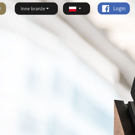
ę
Login
Inne branże