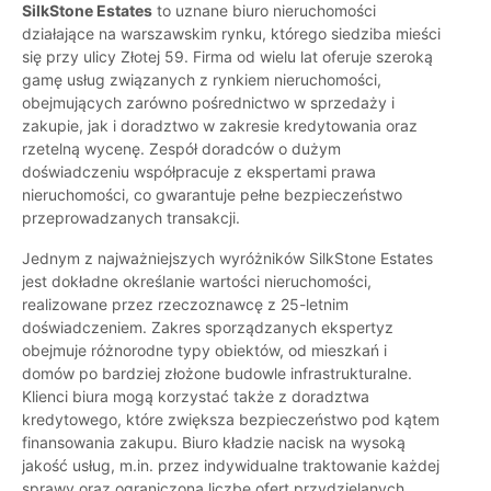
SilkStone Estates
to uznane biuro nieruchomości
działające na warszawskim rynku, którego siedziba mieści
się przy ulicy Złotej 59. Firma od wielu lat oferuje szeroką
gamę usług związanych z rynkiem nieruchomości,
obejmujących zarówno pośrednictwo w sprzedaży i
zakupie, jak i doradztwo w zakresie kredytowania oraz
rzetelną wycenę. Zespół doradców o dużym
doświadczeniu współpracuje z ekspertami prawa
nieruchomości, co gwarantuje pełne bezpieczeństwo
przeprowadzanych transakcji.
Jednym z najważniejszych wyróżników SilkStone Estates
jest dokładne określanie wartości nieruchomości,
realizowane przez rzeczoznawcę z 25-letnim
doświadczeniem. Zakres sporządzanych ekspertyz
obejmuje różnorodne typy obiektów, od mieszkań i
domów po bardziej złożone budowle infrastrukturalne.
Klienci biura mogą korzystać także z doradztwa
kredytowego, które zwiększa bezpieczeństwo pod kątem
finansowania zakupu. Biuro kładzie nacisk na wysoką
jakość usług, m.in. przez indywidualne traktowanie każdej
sprawy oraz ograniczoną liczbę ofert przydzielanych