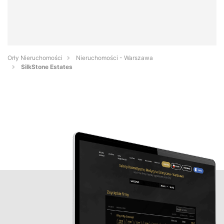
Orły Nieruchomości
Nieruchomości - Warszawa
SilkStone Estates