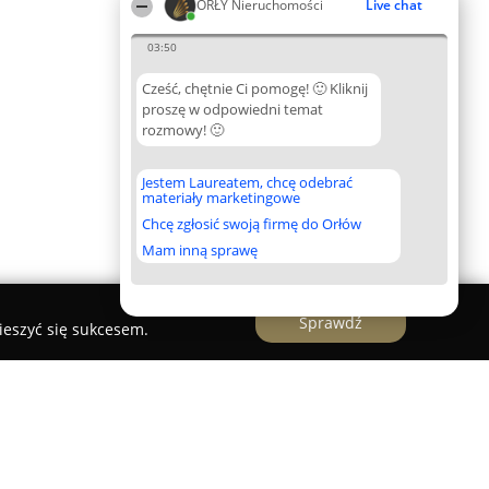
ORŁY Nieruchomości
Live chat
03:50
Cześć, chętnie Ci pomogę! 🙂 Kliknij
proszę w odpowiedni temat
rozmowy! 🙂
Jestem Laureatem, chcę odebrać
materiały marketingowe
Chcę zgłosić swoją firmę do Orłów
Mam inną sprawę
Sprawdź
ieszyć się sukcesem.