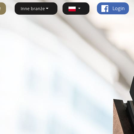
ę
Login
Inne branże