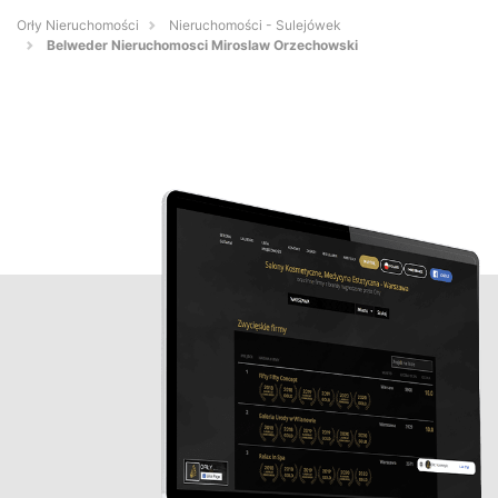
Orły Nieruchomości
Nieruchomości - Sulejówek
Belweder Nieruchomosci Miroslaw Orzechowski