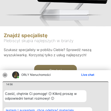
Znajdź specjalistę
Plebiscyt skupia najlepszych w branży
Szukasz specjalisty w pobliżu Ciebie? Sprawdź naszą
wyszukiwarkę. Korzystaj tylko z usług najlepszych!
Szukaj
ORŁY Nieruchomości
Live chat
14:56
Cześć, chętnie Ci pomogę! 🙂 Kliknij proszę w
odpowiedni temat rozmowy! 🙂
Organizator plebiscytu
Plebiscyt
Kontakt
Jestem Laureatem, chcę odebrać materiały
Bright Side Solutions sp. z o.
Laureaci
Kontakt